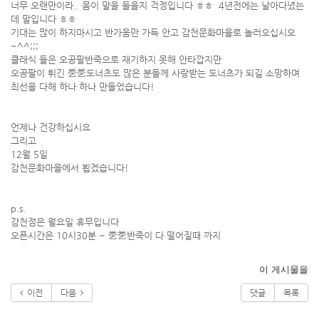
너무 오랜만이라.. 몸이 말을 들을지 걱정입니다 ㅎㅎ 4년전에는 날아다녔는
데 말입니다 ㅎㅎ
기대는 많이 하지마시고 반가움만 가득 안고 감천문화마을로 놀러오십시오
~^^;;;
클래식 들은 오공팔반죽으로 재기하지 못해 안타깝지만
오공팔이 튀긴 㐘㐘도너츠도 많은 분들께 사랑받는 도너츠가 되길 소망하며
최선을 다해 하나 하나 만들었습니다!
언제나 건강하십시요
그리고
12월 5일
감천문화마을에서 뵙겠습니다!
p.s.
감천점은 월요일 휴무입니다
오픈시간은 10시30분 ~ 㐘㐘반죽이 다 떨어질때 까지
이 게시물을
이전
다음
댓글
목록