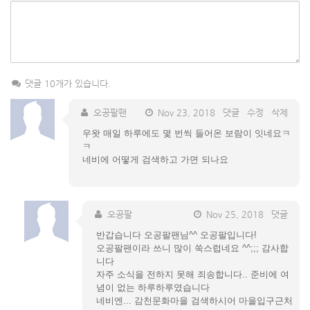
댓글 10개가 있습니다.
오공팔팬
Nov 23, 2018
댓글
수정
삭제
우왓 매일 하루에도 몇 번씩 들어온 보람이 잇네요ㅋ
ㅋ
네비에 어떻게 검색하고 가면 되나요
오공팔
Nov 25, 2018
댓글
반갑습니다 오공팔팬님^^ 오공팔입니다!
오공팔팬이라 쓰니 많이 쑥스럽네요 ^^;;; 감사합
니다
자주 소식을 전하지 못해 죄송합니다.. 준비에 여
념이 없는 하루하루였습니다
네비엔... 감천문화마을 검색하시어 마을입구근처