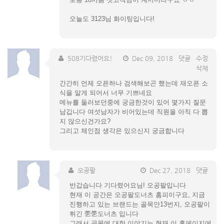
오늘도 3123님 화이팅입니다!
508기다렸어요!
Dec 09, 2018
댓글
수정
삭제
간간히 언제 오픈하나 검색해보곤 했는데 재오픈 소
식을 알게 되어서 너무 기쁘네요
메뉴를 둘러보던중에 궁금한것이 있어 몇가지 질문
남깁니다 여섯남자가 비어있는데 직원을 아직 다 뽑
지 않으신건가요?
그리고 체인점 생각은 있으신지 궁금합니다
오공팔
Dec 27, 2018
댓글
반갑습니다 기다렸어요님! 오공팔입니다
현재 이 공간은 오공팔도너츠 홈피이구요, 지금
진행하고 있는 브랜드는 골목안13번지, 오공팔이
튀긴 㐘㐘도너츠 입니다
그래서 골목에 대한 이야기는 현재 이 홈페이지에