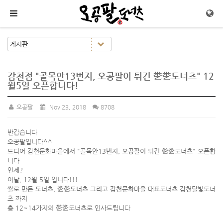
메뉴 건너뛰기
감천점 "골목안13번지, 오공팔이 튀긴 㐘㐘도너츠" 12
월5일 오픈합니다!
오공팔
Nov 23, 2018
8708
반갑습니다
오공팔입니다^^
드디어 감천문화마을에서 "골목안13번지, 오공팔이 튀긴 㐘㐘도너츠" 오픈합
니다
언제?
이날, 12월 5일 입니다!!!
쌀로 만든 도너츠, 㐘㐘도너츠 그리고 감천문화마을 대표도너츠 감천달빛도너
츠 까지
총 12~14가지의 㐘㐘도너츠로 인사드립니다