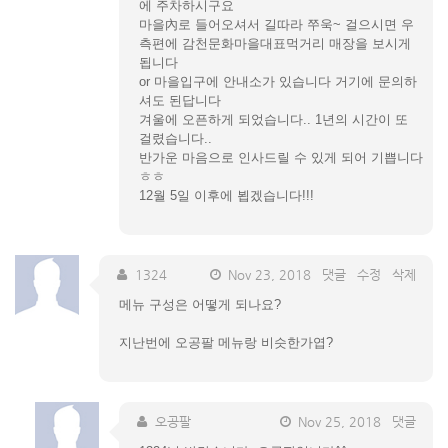
에 주차하시구요
마을內로 들어오셔서 길따라 쭈욱~ 걸으시면 우
측편에 감천문화마을대표먹거리 매장을 보시게
됩니다
or 마을입구에 안내소가 있습니다 거기에 문의하
셔도 된답니다
겨울에 오픈하게 되었습니다.. 1년의 시간이 또
걸렸습니다..
반가운 마음으로 인사드릴 수 있게 되어 기쁩니다
ㅎㅎ
12월 5일 이후에 뵙겠습니다!!!
1324
Nov 23, 2018
댓글
수정
삭제
메뉴 구성은 어떻게 되나요?
지난번에 오공팔 메뉴랑 비슷한가엽?
오공팔
Nov 25, 2018
댓글