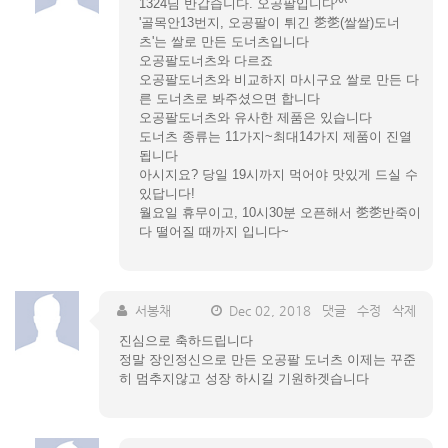
1324님 반갑습니다. 오공팔입니다^^
'골목안13번지, 오공팔이 튀긴 㐘㐘(쌀쌀)도너
츠'는 쌀로 만든 도너츠입니다
오공팔도너츠와 다르죠
오공팔도너츠와 비교하지 마시구요 쌀로 만든 다
른 도너츠로 봐주셨으면 합니다
오공팔도너츠와 유사한 제품은 있습니다
도너츠 종류는 11가지~최대14가지 제품이 진열
됩니다
아시지요? 당일 19시까지 먹어야 맛있게 드실 수
있답니다!
월요일 휴무이고, 10시30분 오픈해서 㐘㐘반죽이
다 떨어질 때까지 입니다~
서봉채
Dec 02, 2018
댓글
수정
삭제
진심으로 축하드립니다
정말 장인정신으로 만든 오공팔 도너츠 이제는 꾸준
히 멈추지않고 성장 하시길 기원하겟습니다