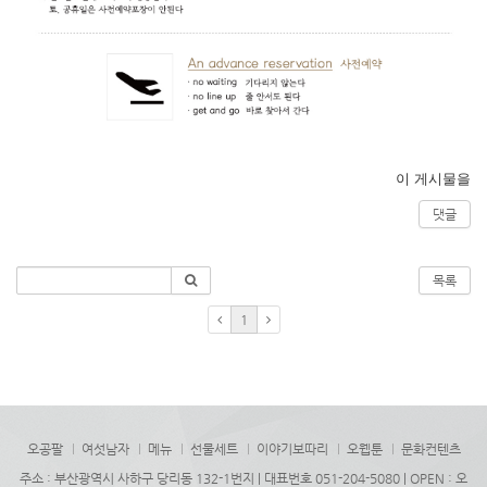
이 게시물을
댓글
목록
1
오공팔
여섯남자
메뉴
선물세트
이야기보따리
오웹툰
문화컨텐츠
주소 : 부산광역시 사하구 당리동 132-1번지 | 대표번호 051-204-5080 | OPEN : 오