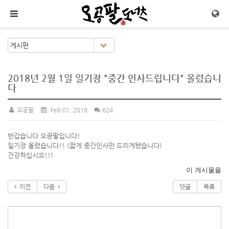
메뉴 건너뛰기
2018년 2월 1일 일기장 "중간 인사드립니다" 올렸습니
다
오공팔
Feb 01, 2018
624
반갑습니다 오공팔입니다!
일기장 올렸습니다!! (짧게 중간인사만 드리게됐습니다)
건강하십시요!!!
이 게시물을
이전
다음
댓글
목록