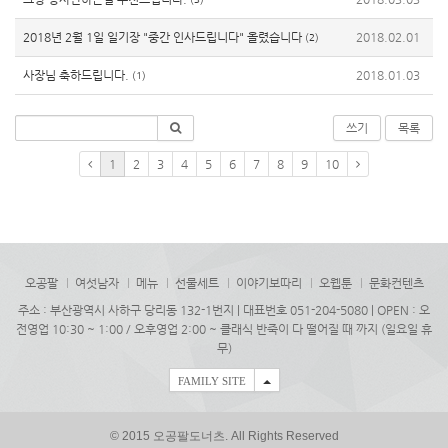
2018년 2월 1일 일기장 "중간 인사드립니다" 올렸습니다
2018.02.01
(2)
사장님 축하드립니다.
2018.01.03
(1)
쓰기
목록
1
2
3
4
5
6
7
8
9
10
오공팔
여섯남자
메뉴
선물세트
이야기보따리
오웹툰
문화컨텐츠
주소 : 부산광역시 사하구 당리동 132-1번지 | 대표번호 051-204-5080 | OPEN : 오
전영업 10:30 ~ 1:00 / 오후영업 2:00 ~ 클래식 반죽이 다 떨어질 때 까지 (일요일 휴
무)
FAMILY SITE
© 2015 오공팔도너츠. All Rights Reserved