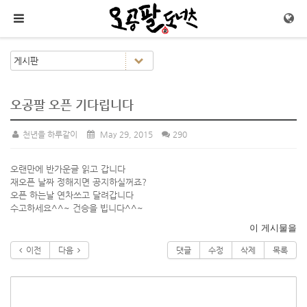
메뉴 건너뛰기
오공팔 오픈 기다립니다
천년을 하루같이
May 29, 2015
290
오랜만에 반가운글 읽고 갑니다
재오픈 날짜 정해지면 공지하실꺼죠?
오픈 하는날 연차쓰고 달려갑니다
수고하세요^^~ 건승을 빕니다^^~
이 게시물을
이전
다음
댓글
수정
삭제
목록