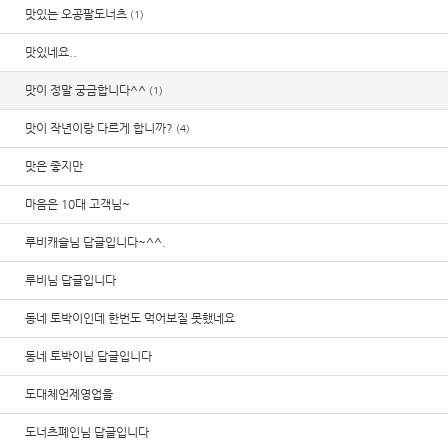
맛있는 오공팔도너츠
(1)
맛있네요..
맛이 정말 궁금합니다^^
(1)
맛이 작년이랑 다르게 합니까?
(4)
맛은 좋지만
마음은 10대 고객님~
루비캐슬님 답글입니다~^^.
루비님 답글입니다
동네 토박이인데 한번도 먹어보질 못했네요
동네 토박이님 답글입니다
도대체언제영업을
도너츠폐인님 답글입니다