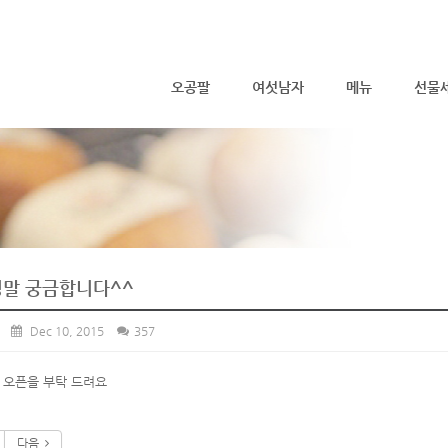
메뉴 건너뛰기
오공팔
여섯남자
메뉴
선물
정말 궁금합니다^^
Dec 10, 2015
357
 오픈을 부탁 드려요
다음