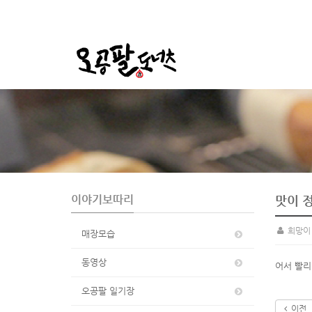
S
u
b
P
r
o
m
o
이야기보따리
맛이 
t
i
희망이
매장모습
o
n
동영상
어서 빨리
오공팔 일기장
이전