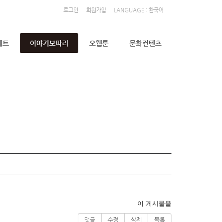
로그인
회원가입
LANGUAGE : 한국어
세트
이야기보따리
오웹툰
문화컨텐츠
이 게시물을
댓글
수정
삭제
목록