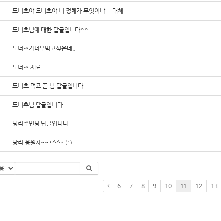
도너츠야 도너츠야 니 정체가 무엇이냐... 대체...
도너츠님에 대한 답글입니다^^
도너츠가너무먹고싶은데..
도너츠 재료
도너츠 먹고 픈 님 답글입니다.
도너추님 답글입니다
덩리주민님 답글입니다
당리 응원자~~*^^*
(1)
6
7
8
9
10
11
12
13