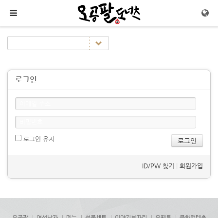
메뉴 건너뛰기
로그인
로그인 유지
ID/PW 찾기
|
회원가입
오공팔
여섯남자
메뉴
선물세트
이야기보따리
오웹툰
문화컨텐츠