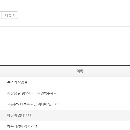
다음
제목
추억의 오공팔
사장님 글 읽으시고, 꼭 연락주세요.
오공팔도너츠는 지금 어디에 있나요
매장이 없나요??
해운대점이 갑자기
(2)