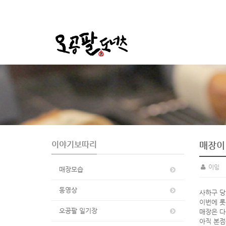
S
u
b
P
r
o
m
o
이야기보따리
매장이
t
i
이잉
매장모습
o
n
동영상
사하구 
이번에 롯
오공팔 일기장
매장은 
아직 본점