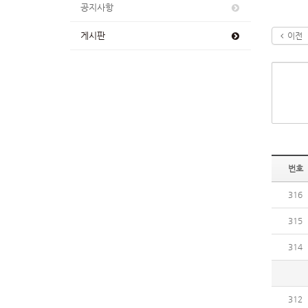
공지사항
게시판
이전
번호
316
315
314
312