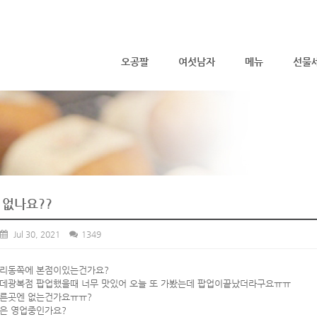
메뉴 건너뛰기
오공팔
여섯남자
메뉴
선물
 없나요??
Jul 30, 2021
1349
당리동쪽에 본점이있는건가요?
데광복점 팝업했을때 너무 맛있어 오늘 또 가봤는데 팝업이끝났더라구요ㅠㅠ
다른곳엔 없는건가요ㅠㅠ?
은 영업중인가요?