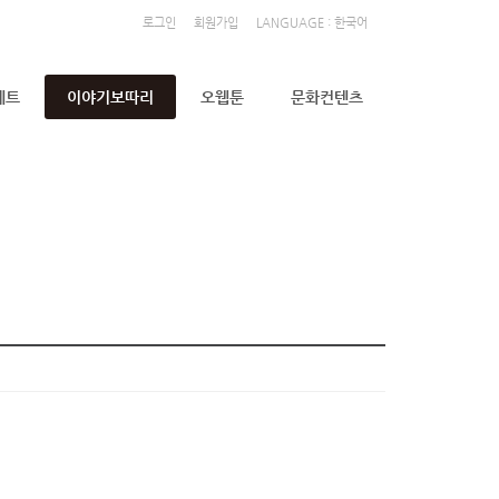
로그인
회원가입
LANGUAGE : 한국어
세트
이야기보따리
오웹툰
문화컨텐츠