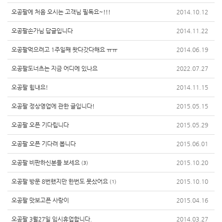
오공팔에 처음 오시는 고객님 필독요~!!!
2014.10.12
오공팔손가님 답글입니다
2014.11.22
오공팔먹으려고 1주일째 왓다갓다해요 ㅠㅠ
2014.06.19
오공팔도너츠는 지금 어디에 있나요
2022.07.27
오공팔 힘내요!
2014.11.15
오공팔 정상영업에 관한 글입니다!
2015.05.15
오공팔 오픈 기다립니다
2015.05.29
오공팔 오픈 기다려 봅니다
2015.06.01
오공팔 비판하신분들 보세요
2015.10.20
(3)
오공팔 방문 8번했지만 한번도 못샀어요
2015.10.10
(1)
오공팔 맛보고픈 사랑이
2015.04.16
오공팔 3월27일 임시휴업합니다.
2014.03.27