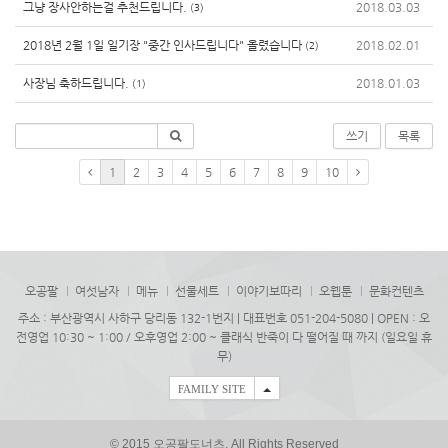
그냥 장사안하는걸 추천드립니다.
2018.03.03
(3)
2018년 2월 1일 일기장 "중간 인사드립니다" 올렸습니다
2018.02.01
(2)
사장님 축하드립니다.
2018.01.03
(1)
쓰기
목록
1
2
3
4
5
6
7
8
9
10
오공팔
여섯남자
메뉴
선물세트
이야기보따리
오웹툰
문화컨텐츠
주소 : 부산광역시 사하구 당리동 132-1번지 | 대표번호 051-204-5080 | OPEN : 오
전영업 10:30 ~ 1:00 / 오후영업 2:00 ~ 클래식 반죽이 다 떨어질 때 까지 (일요일 휴
무)
FAMILY SITE
© 2015 오공팔도너츠. All Rights Reserved